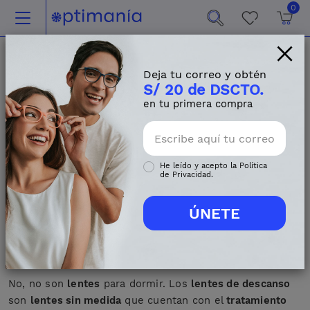
0
×
5 señales de que
Deja tu correo y obtén
S/ 20 de DSCTO.
necesitas lentes de
en tu primera compra
descanso
Primero, tienes que saber qué son los
lentes de
He leído y acepto la
Política
de Privacidad
.
descanso
.
No, no son
lentes
para dormir. Los
lentes de descanso
son
lentes sin medida
que cuentan con el
tratamiento