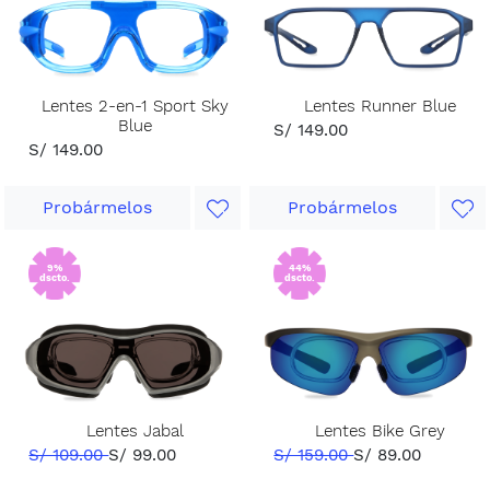
Lentes 2-en-1 Sport Sky
Lentes Runner Blue
Blue
S/ 149.00
S/ 149.00
Probármelos
Probármelos
9%
44%
dscto.
dscto.
Lentes Jabal
Lentes Bike Grey
S/ 109.00
S/ 99.00
S/ 159.00
S/ 89.00