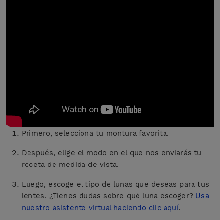
Primero, selecciona tu montura favorita.
Después, elige el modo en el que nos enviarás tu
receta de medida de vista.
Luego, escoge el tipo de lunas que deseas para tus
lentes. ¿Tienes dudas sobre qué luna escoger?
Usa
nuestro asistente virtual haciendo clic aquí
.