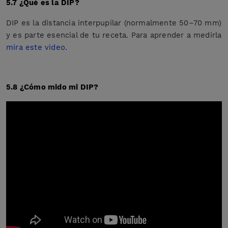
5.7 ¿Qué es la DIP?
DIP es la distancia interpupilar (normalmente 50–70 mm)
y es parte esencial de tu receta. Para aprender a medirla
mira este video
.
5.8 ¿Cómo mido mi DIP?