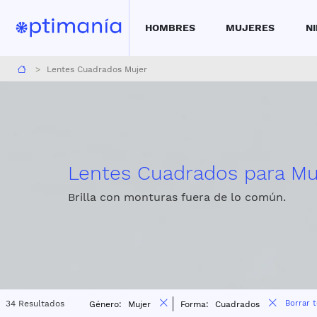
HOMBRES
MUJERES
N
Reserva una cita aquí para medirte la vista
Encue
Lentes Cuadrados Mujer
Lentes Cuadrados para Mu
Brilla con monturas fuera de lo común.
34 Resultados
Borrar 
Género:
Mujer
Forma:
Cuadrados