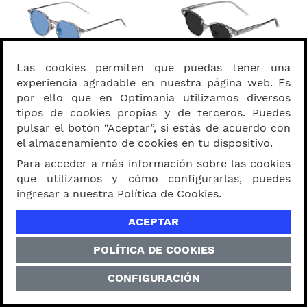
Las cookies permiten que puedas tener una
Lentes Blake Crystal
Lentes Wilder Crystal &
Silver
experiencia agradable en nuestra página web. Es
S/ 169.00
S/ 159.00
por ello que en Optimania utilizamos diversos
tipos de cookies propias y de terceros. Puedes
pulsar el botón “Aceptar”, si estás de acuerdo con
Probármelos
Probármelos
el almacenamiento de cookies en tu dispositivo.
Para acceder a más información sobre las cookies
que utilizamos y cómo configurarlas, puedes
ingresar a nuestra Política de Cookies.
ACEPTAR
POLÍTICA DE COOKIES
Lentes Darcy Beige & Silver
Lentes Nova Black & Silver
CONFIGURACIÓN
S/ 169.00
S/ 159.00