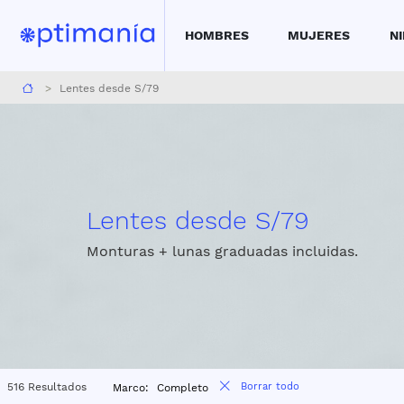
HOMBRES
MUJERES
N
Reserva una cita aquí para medirte la vista
Encue
Lentes desde S/79
Lentes desde S/79
Monturas + lunas graduadas incluidas.
516 Resultados
Borrar todo
Marco:
Completo