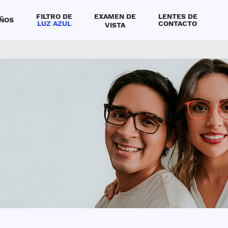
FILTRO DE
EXAMEN DE
LENTES DE
IÑOS
LUZ AZUL
CONTACTO
VISTA
ntra una óptica o clínica de ojos cerca a ti
por tu medida de vista