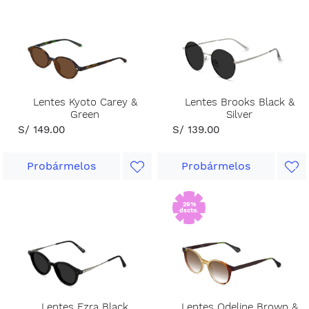
Lentes Kyoto Carey &
Lentes Brooks Black &
Green
Silver
S/ 149.00
S/ 139.00
Probármelos
Probármelos
26%
dscto.
Lentes Ezra Black
Lentes Odeline Brown &