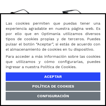
Las cookies permiten que puedas tener una
experiencia agradable en nuestra página web. Es
Lentes Hanny Black & Gold
Lentes Shun Gray
por ello que en Optimania utilizamos diversos
S/ 159.00
S/ 159.00
tipos de cookies propias y de terceros. Puedes
pulsar el botón “Aceptar”, si estás de acuerdo con
el almacenamiento de cookies en tu dispositivo.
Probármelos
Probármelos
Para acceder a más información sobre las cookies
que utilizamos y cómo configurarlas, puedes
ingresar a nuestra Política de Cookies.
ACEPTAR
POLÍTICA DE COOKIES
CONFIGURACIÓN
Lentes Altair Black
Lentes Vector Black
S/ 169.00
S/ 169.00