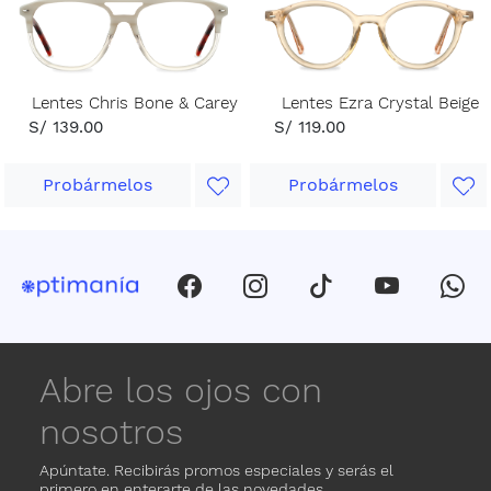
Lentes Chris Bone & Carey
Lentes Ezra Crystal Beige
S/ 139.00
S/ 119.00
Probármelos
Probármelos
Abre los ojos con
nosotros
Apúntate. Recibirás promos especiales y serás el
primero en enterarte de las novedades.