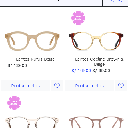
34%
dscto.
Lentes Rufus Beige
Lentes Odeline Brown &
Beige
S/ 139.00
S/ 149.00
S/ 99.00
Probármelos
Probármelos
34%
dscto.