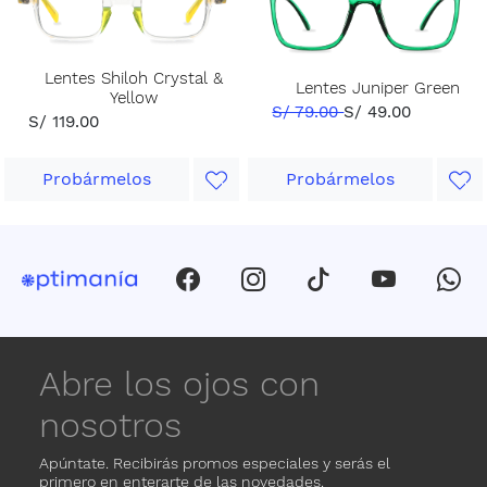
Lentes Shiloh Crystal &
Lentes Juniper Green
Yellow
S/ 79.00
S/ 49.00
S/ 119.00
Probármelos
Probármelos
Abre los ojos con
nosotros
Apúntate. Recibirás promos especiales y serás el
primero en enterarte de las novedades.