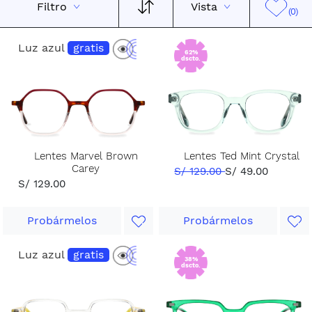
Filtro
Vista
(0)
Luz azul
gratis
62%
dscto.
Lentes Marvel Brown
Lentes Ted Mint Crystal
Carey
S/ 129.00
S/ 49.00
S/ 129.00
Probármelos
Probármelos
Luz azul
gratis
38%
dscto.