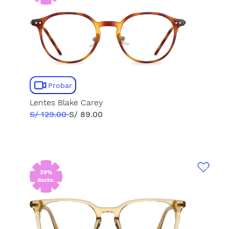
Probar
Lentes Blake Carey
S/ 129.00
S/ 89.00
39%
dscto.