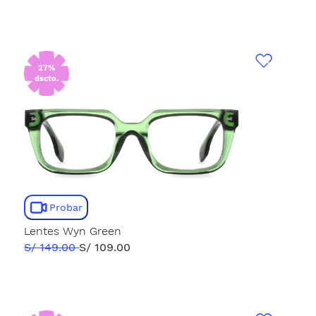
27%
dscto.
Probar
Lentes Wyn Green
S/ 149.00
S/ 109.00