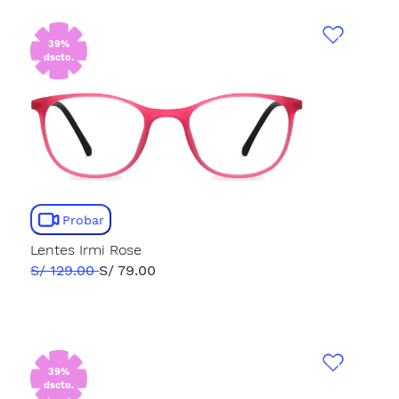
39%
dscto.
Probar
Lentes Irmi Rose
S/ 129.00
S/ 79.00
39%
dscto.