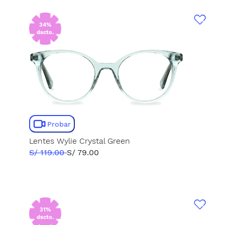
34%
dscto.
Probar
Lentes Wylie Crystal Green
S/ 119.00
S/ 79.00
31%
dscto.