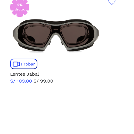
9%
dscto.
Probar
Lentes Jabal
S/ 109.00
S/ 99.00