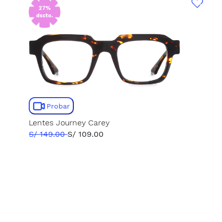
27%
dscto.
Probar
Lentes Journey Carey
S/ 149.00
S/ 109.00