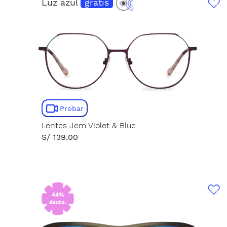
Luz azul
gratis
Probar
Lentes Jem Violet & Blue
S/ 139.00
44%
dscto.