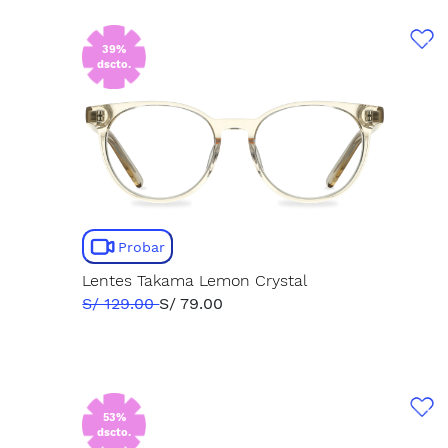
39%
dscto.
Probar
Lentes Takama Lemon Crystal
S/ 129.00
S/ 79.00
53%
dscto.