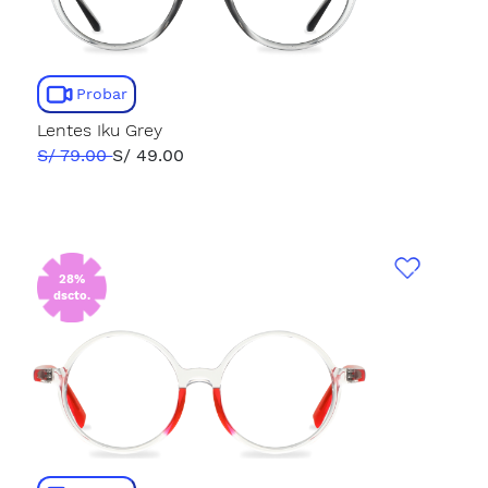
Probar
Lentes Iku Grey
S/ 79.00
S/ 49.00
28%
dscto.