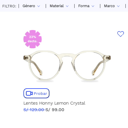
Género
Material
Forma
Marco
FILTRO:
23%
dscto.
Probar
Lentes Honny Lemon Crystal
S/ 129.00
S/ 99.00