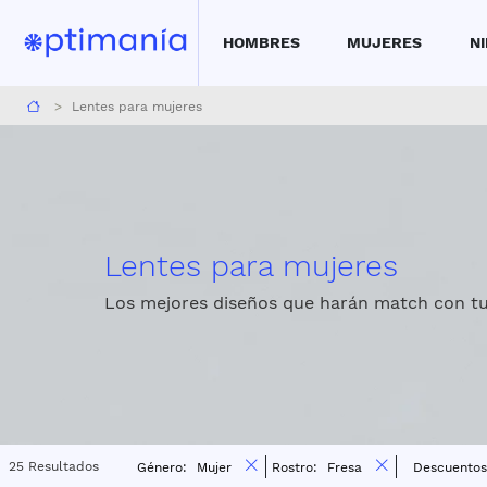
HOMBRES
MUJERES
N
Reserva una cita aquí para medirte la vista
Encue
Lentes para mujeres
Lentes para mujeres
Los mejores diseños que harán match con tu
25 Resultados
Género:
Mujer
Rostro:
Fresa
Descuento