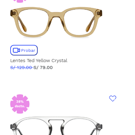
Probar
Lentes Ted Yellow Crystal
S/ 129.00
S/ 79.00
38%
dscto.