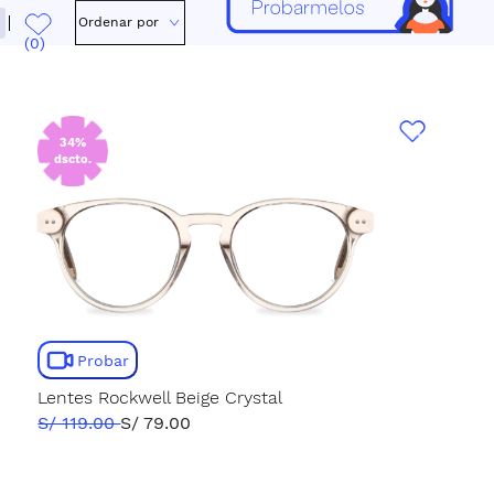
Ordenar por
(0)
34%
dscto.
Probar
Lentes Rockwell Beige Crystal
S/ 119.00
S/ 79.00