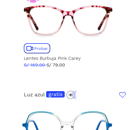
Probar
Lentes Burbuja Pink Carey
S/ 169.00
S/ 79.00
Luz azul
gratis