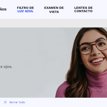
FILTRO DE
EXAMEN DE
LENTES DE
IÑOS
LUZ AZUL
CONTACTO
VISTA
ntra una óptica o clínica de ojos cerca a ti
por tu medida de vista
s ojos.
Borrar todo
s