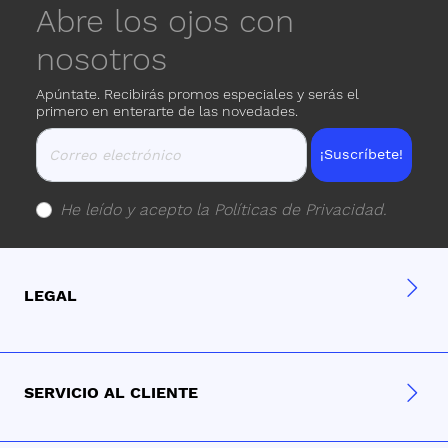
Abre los ojos con
nosotros
Apúntate. Recibirás promos especiales y serás el
primero en enterarte de las novedades.
¡Suscríbete!
He leído y acepto la
Políticas de Privacidad
.
LEGAL
SERVICIO AL CLIENTE