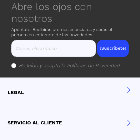
Abre los ojos con
nosotros
Apúntate. Recibirás promos especiales y serás el
primero en enterarte de las novedades.
¡Suscríbete!
He leído y acepto la
Políticas de Privacidad
.
LEGAL
SERVICIO AL CLIENTE